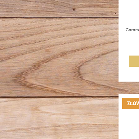
Carame
ZĽA