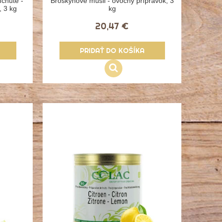
chute -
Broskyňové müsli - ovocný prípravok, 3
, 3 kg
kg
20,47 €
PRIDAŤ DO KOŠÍKA