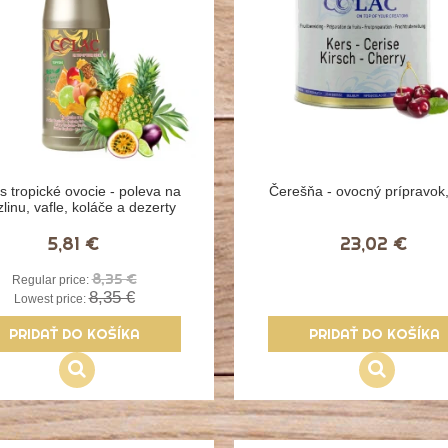
s tropické ovocie - poleva na
Čerešňa - ovocný prípravok,
linu, vafle, koláče a dezerty
5,81 €
23,02 €
8,35 €
Regular price:
8,35 €
Lowest price:
PRIDAŤ DO KOŠÍKA
PRIDAŤ DO KOŠÍKA