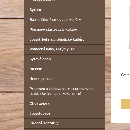
Formy na maslo
Syridla
Bakteriálne štartovacie kultúry
Plesňové štartovacie kultúry
Jogurt, kefír a probiotické kultúry
Pomocné látky, enzýmy, soľ
Syrové obaly
Balenie
Čere
Hrnce, panvice
Preprava a získavanie mlieka (kanvice,
bandasky, kontajnery, kanistre)
Chov zvierat
Jogurtovače
Ovocné konzervy