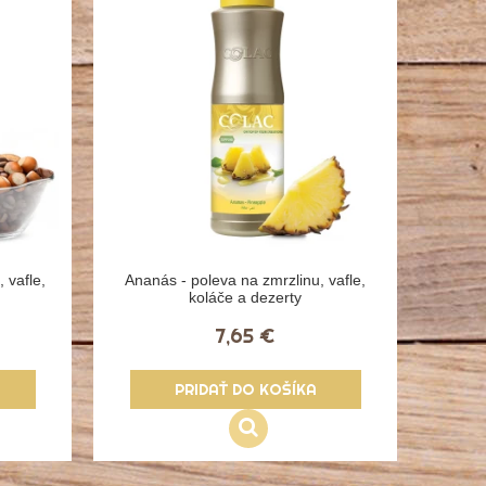
 vafle,
Ananás - poleva na zmrzlinu, vafle,
koláče a dezerty
7,65 €
PRIDAŤ DO KOŠÍKA