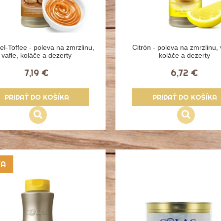
l-Toffee - poleva na zmrzlinu,
Citrón - poleva na zmrzlinu, 
vafle, koláče a dezerty
koláče a dezerty
7,19 €
6,72 €
PRIDAŤ DO KOŠÍKA
PRIDAŤ DO KOŠÍKA
VA