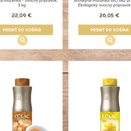
a-mučenka - ovocný prípravok,
Broskyňa-mučenka BIO bez prí
3 kg
Ekologický ovocný prípravok
22,09 €
26,05 €
PRIDAŤ DO KOŠÍKA
PRIDAŤ DO KOŠÍKA