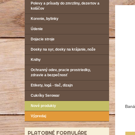
Polevy a prísady do zmrzliny, dezertov a
koláčov
Korenie, bylinky
Údenie
Dojacie stroje
Dosky na syr, dosky na krájanie, nože
Knihy
Ochranný odev, pracie prostriedky,
zdravie a bezpečnosť
Etikety, logá - tlač, dizajn
Cukríky Serowar
Nové produkty
Banán
Výpredaj
PLATOBNÉ FORMULÁRE