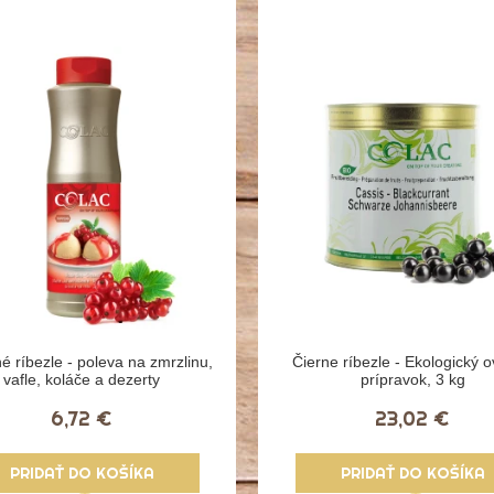
é ríbezle - poleva na zmrzlinu,
Čierne ríbezle - Ekologický 
vafle, koláče a dezerty
prípravok, 3 kg
6,72 €
23,02 €
PRIDAŤ DO KOŠÍKA
PRIDAŤ DO KOŠÍKA