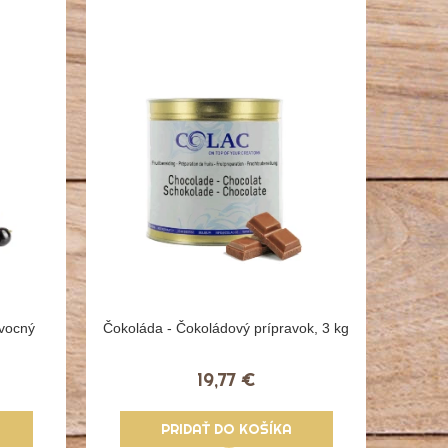
ovocný
Čokoláda - Čokoládový prípravok, 3 kg
19,77 €
PRIDAŤ DO KOŠÍKA