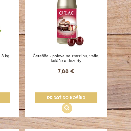
 3 kg
Čerešňa - poleva na zmrzlinu, vafle,
koláče a dezerty
7,88 €
PRIDAŤ DO KOŠÍKA