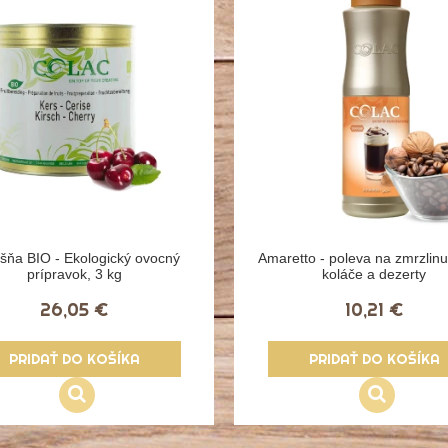
šňa BIO - Ekologický ovocný
Amaretto - poleva na zmrzlinu,
prípravok, 3 kg
koláče a dezerty
26,05 €
10,21 €
PRIDAŤ DO KOŠÍKA
PRIDAŤ DO KOŠÍKA