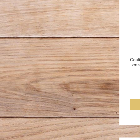
Couli
zmrz