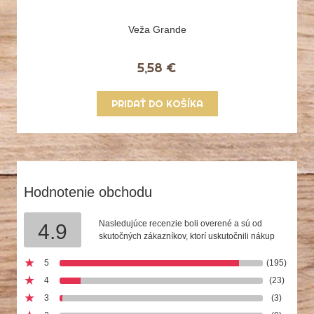
Veža Grande
5,58 €
PRIDAŤ DO KOŠÍKA
Hodnotenie obchodu
Nasledujúce recenzie boli overené a sú od
4.9
skutočných zákazníkov, ktorí uskutočnili nákup
5
(195)
4
(23)
3
(3)