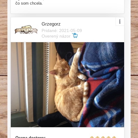
čo som chcela.
Grzegorz
Pridané: 2021-05-09
Overený názor
Ocena dostawy: