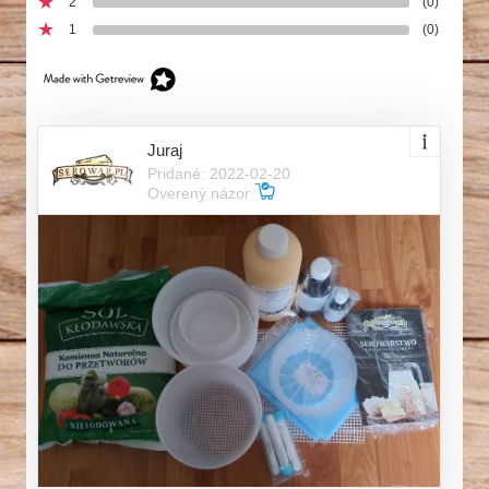
2
(0)
1
(0)
Juraj
Pridané: 2022-02-20
Overený názor