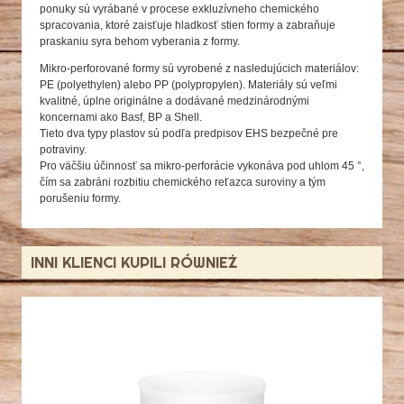
ponuky sú vyrábané v procese exkluzívneho chemického
spracovania, ktoré zaisťuje hladkosť stien formy a zabraňuje
praskaniu syra behom vyberania z formy.
Mikro-perforované formy sú vyrobené z nasledujúcich materiálov:
PE (polyethylen) alebo PP (polypropylen). Materiály sú veľmi
kvalitné, úplne originálne a dodávané medzinárodnými
koncernami ako Basf, BP a Shell.
Tieto dva typy plastov sú podľa predpisov EHS bezpečné pre
potraviny.
Pro väčšiu účinnosť sa mikro-perforácie vykonáva pod uhlom 45 °,
čím sa zabráni rozbitiu chemického reťazca suroviny a tým
porušeniu formy.
INNI KLIENCI KUPILI RÓWNIEŻ