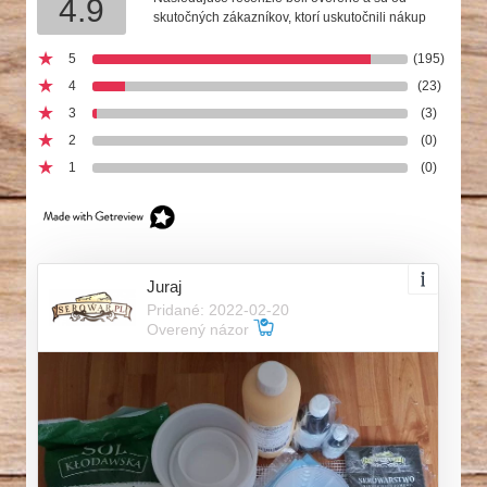
4.9
skutočných zákazníkov, ktorí uskutočnili nákup
5
(195)
4
(23)
3
(3)
2
(0)
1
(0)
Juraj
Pridané: 2022-02-20
Overený názor