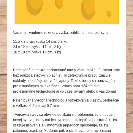
Varianty - vnútorné rozmery, výška, približná hmotnosť syra:
11,5 x 8,5 cm, výška 14 cm, 0,3 kg
24 x 12 cm, výška 17 cm, 2 kg
28 x 10 cm, výška 14 cm, 3 kg
Profesionálne mikro-perforované formy vám umožňujú lisovať syry
bez použitia syrových plachiet. To zefektívňuje prácu, znižuje
náklady a zlepšuje úroveň hygieny. Takéto formy sa používajú v
profesionálnych mliekarňach. Vďaka nám môžete mať
profesionálne technológie aj vo vašej syrárni alebo u vás doma!
Patentovaná výrobná technológia vstrekovania plastov, perforácie
o veľkosti 0,2 mm až 0,7 mm.
Tvorcovia syrov sa obvykle potykajú s problémom, že pri použití
novej syrovej formy má ich syr tendenciu lepiť sa po stranách, čo
sťažuje lisovanie a v mnohých prípadoch spôsobuje, že syr
nakoniec praskne. Moderné mikro-perforované formy z našej