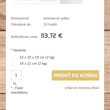
Dostupnosť:
priemerná výška
Odoslané do:
24 hodín
113,72 €
Jednotková cena:
*
Varianta:
22 x 10 x 18 cm (2 kg)
24 x 12 cm (2 kg)
PRIDAŤ DO KOŠÍKA
ks.
*
- Field
pridať do zoznamu želaní
mandatory