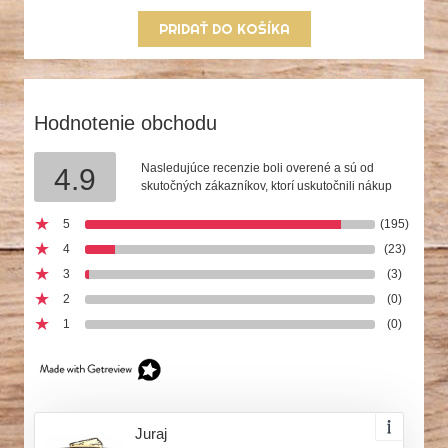
PRIDAŤ DO KOŠÍKA
Hodnotenie obchodu
Nasledujúce recenzie boli overené a sú od
4.9
skutočných zákazníkov, ktorí uskutočnili nákup
5
(195)
4
(23)
3
(3)
2
(0)
1
(0)
Juraj