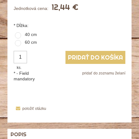
12,44 €
Jednotková cena:
*
Dĺžka:
40 cm
60 cm
PRIDAŤ DO KOŠÍKA
ks.
*
- Field
pridať do zoznamu želaní
mandatory
položiť otázku
POPIS