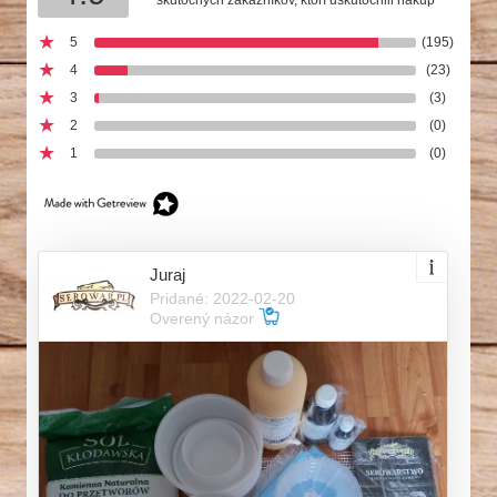
5
(195)
4
(23)
3
(3)
2
(0)
1
(0)
Juraj
Pridané: 2022-02-20
Overený názor