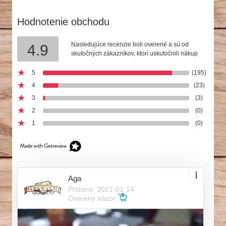
Hodnotenie obchodu
Nasledujúce recenzie boli overené a sú od
4.9
skutočných zákazníkov, ktorí uskutočnili nákup
5
(195)
4
(23)
3
(3)
2
(0)
1
(0)
Aga
Pridané: 2021-01-14
Overený názor