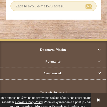
Doprava, Platba
Formality
Serowar.sk
Copyright Serowar.pl
Táto stránka používa na poskytovanie služieb súbory cookies v súlade so
ZOBRAZIŤ PLNÚ VERZIU STRÁNKY
zásadami
Cookie súbory Policy
. Podmienky ukladanie a prístup k týmto
súborom cookies môžete nastaviť v nastavení prehliadača.