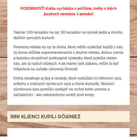
POZORNOSŤ! Kniha vychádza v poľštine, knihy v iných
jazykoch nemáme v ponuke!
Takmer 100 receptov na syr; 60 receptov na syrové jedlá a mnoho
ďalších syrových kuriozít.
Premena mlieka na syr je úloha, ktorú môže vyskúšať každý z nás.
Aj doma môžete experimentovaním s druhmi mlieka, dobou zrenia
a teplotou dosiahnuť prekvapivé výsledky, ktoré potešia nielen
nás, ale aj našich blízkych. A ak máme radi zábavu, môže to byť
inšpirácia na začatie výnosnej činnosti.
Kniha obsahuje aj tipy a recepty, ktoré vyskúšali iní milovníci syra,
príbehy o známych výrobcoch syra a rôzne kuriozity. Skúsení
výrobcovia syra pomôžu vystúpiť na vrchol tohto umenia a
začiatočníci - ako sebavedomo urobiť prvé kroky.
INNI KLIENCI KUPILI RÓWNIEŻ