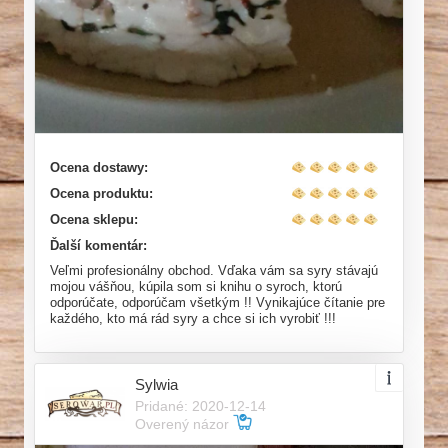
Ocena dostawy:
Ocena produktu:
Ocena sklepu:
Ďalší komentár:
Veľmi profesionálny obchod. Vďaka vám sa syry stávajú
mojou vášňou, kúpila som si knihu o syroch, ktorú
odporúčate, odporúčam všetkým !! Vynikajúce čítanie pre
každého, kto má rád syry a chce si ich vyrobiť !!!
Sylwia
Pridané: 2020-12-14
Overený názor