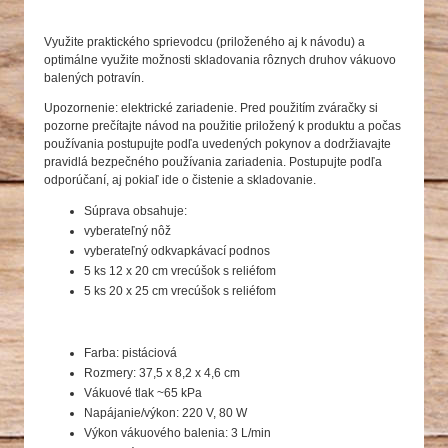
Využite praktického sprievodcu (priloženého aj k návodu) a
optimálne využite možnosti skladovania rôznych druhov vákuovo
balených potravín.
Upozornenie
:
elektrick
é
zariadenie
. Pred
pou
žit
ím
zvára
čky
si
pozorne
preč
ítajte
návod
na
pou
žitie
priložen
ý
k produktu a
po
čas
použ
ívania
postupujte
pod
ľa
uveden
ých
pokynov
a
dodr
žiavajte
pravidl
á
bezpe
čn
ého
pou
ž
ívania
zariadenia
.
Postupujte
pod
ľa
odpor
ú
čan
í
, aj
pokia
ľ
ide o
čistenie
a
skladovanie
.
Súprava obsahuje:
vyberateľný nôž
vyberateľný odkvapkávací podnos
5 ks 12 x 20 cm vrecúšok s reliéfom
5 ks 20 x 25 cm vrecúšok s reliéfom
Farba: pistáciová
Rozmery: 37,5 x 8,2 x 4,6 cm
Vákuové tlak ~65 kPa
Napájanie/výkon: 220 V, 80 W
Výkon vákuového balenia: 3 L/min