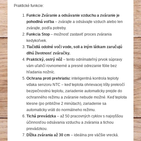
Praktické funkcie:
Funkcie Zváranie a odsávanie vzduchu a zváranie je
pohodlná voľba
– zvárajte a odsávajte vzduch alebo len
zvárajte, podľa potreby.
Funkcia Stop
– možnosť zastaviť proces zvárania
kedykoľvek.
Tlačidlá odolné voči vode, soli a iným látkam zaručujú
dlhú životnosť zváračky.
Praktický, ostrý nôž
– tento odnímateľný prvok súpravy
vám uľahčí rovnomerné a presné odrezanie fólie bez
hľadania nožníc.
Ochrana proti prehriatiu:
inteligentná kontrola teploty
vďaka senzoru NTC – keď teplota ohrievacej lišty prekročí
bezpečnostnú teplotu, zariadenie automaticky prejde do
ochranného režimu a zváranie nebude možné. Keď teplota
klesne (po približne 2 minútach), zariadenie sa
automaticky vráti do normálneho režimu.
Tichá prevádzka
– až 50 pracovných cyklov s najvyššou
účinnosťou odsávania vzduchu a zvárania a tichou
prevádzkou.
Dĺžka zvárania až 30 cm
– ideálna pre väčšie vrecká.