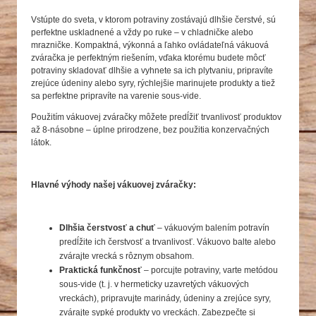
Vstúpte do sveta, v ktorom potraviny zostávajú dlhšie čerstvé, sú
perfektne uskladnené a vždy po ruke – v chladničke alebo
mrazničke. Kompaktná, výkonná a ľahko ovládateľná vákuová
zváračka je perfektným riešením, vďaka ktorému budete môcť
potraviny skladovať dlhšie a vyhnete sa ich plytvaniu, pripravíte
zrejúce údeniny alebo syry, rýchlejšie marinujete produkty a tiež
sa perfektne pripravíte na varenie sous-vide.
Použitím vákuovej zváračky môžete predĺžiť trvanlivosť produktov
až 8-násobne – úplne prirodzene, bez použitia konzervačných
látok.
Hlavné výhody našej vákuovej zváračky:
Dlhšia čerstvosť a chuť
– vákuovým balením potravín
predĺžite ich čerstvosť a trvanlivosť. Vákuovo balte alebo
zvárajte vrecká s rôznym obsahom.
Praktická funkčnosť
– porcujte potraviny, varte metódou
sous-vide (t. j. v hermeticky uzavretých vákuových
vreckách), pripravujte marinády, údeniny a zrejúce syry,
zvárajte sypké produkty vo vreckách. Zabezpečte si