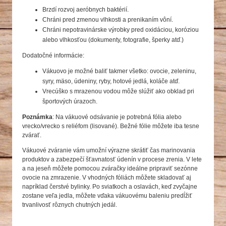
Brzdí rozvoj aeróbnych baktérií.
Chráni pred zmenou vlhkosti a prenikaním vôní.
Chráni nepotravinárske výrobky pred oxidáciou, koróziou
alebo vlhkosťou (dokumenty, fotografie, šperky atď.)
Dodatočné informácie:
Vákuovo je možné baliť takmer všetko: ovocie, zeleninu,
syry, mäso, údeniny, ryby, hotové jedlá, koláče atď.
Vrecúško s mrazenou vodou môže slúžiť ako obklad pri
športových úrazoch.
Poznámka
: Na vákuové odsávanie je potrebná fólia alebo
vrecko/vrecko s reliéfom (lisované). Bežné fólie môžete iba tesne
zvárať.
Vákuové zváranie vám umožní výrazne skrátiť čas marinovania
produktov a zabezpečí šťavnatosť údenín v procese zrenia. V lete
a na jeseň môžete pomocou zváračky ideálne pripraviť sezónne
ovocie na zmrazenie. V vhodných fóliách môžete skladovať aj
napríklad čerstvé bylinky. Po sviatkoch a oslavách, keď zvyčajne
zostane veľa jedla, môžete vďaka vákuovému baleniu predĺžiť
trvanlivosť rôznych chutných jedál.