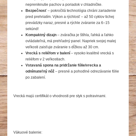
nepreniknutie pachov a poriadok v chladničke.
Bezpečnosť
– pokročilá technológia chráni zariadenie
pred prehriatím. Výkon a rýchlosť – až 50 cyklov tichej
prevádzky naraz, presné a rýchle zváranie za 6–15
sekúnd!
Kompaktný dizajn
– zváračka je štíhla, ľahká a ľahko
ovládateľná, má prehľadný panel. Napriek svojej malej
veľkosti zaisťuje zváranie s dĺžkou až 30 cm.
Vrecká s reliéfom v balení
– vysoko kvalitné vrecká s
reliéfom v 2 veľkostiach.
Vstavaná spona na pridržanie fólie/vrecka a
odnímateľný nôž
– presné a pohodlné odrezávanie fólie
po zabalení.
Vrecká majú certifikát o vhodnosti pre styk s potravinami.
Vákuové balenie: