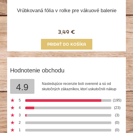
Vrúbkovaná fólia v rolke pre vákuové balenie
3,49 €
PRIDAŤ DO KOŠÍKA
Hodnotenie obchodu
Nasledujúce recenzie boli overené a sú od
4.9
skutočných zákazníkov, ktorí uskutočnili nákup
5
(195)
4
(23)
3
(3)
2
(0)
1
(0)