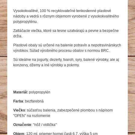
Vysokokvalitné, 100 % recyklovateľné tenkostenné plastové
nádoby a vedrá s rôznym objemom vyrobené z vysokokvalitného
polypropylénu.
Zatláčacie viečka, ktoré sa tesne uzatvárajú a pevne a bezpečne
držia.
Plastové obaly sú určené na balenie potravín a nepotravinárskych
výrobkov. Súlad výrobného procesu obalov s normou BRC.
Sú ideálne na jogurty, dezerty, tvaroh, syry, balené výrobky, ale aj
konzervy, džemy a iné výrobky a pokrmy.
Materiál
: polypropylén
Farba
: bezfarebná
Viečko
: súčasťou balenia, zabezpečené plombou s nápisom
"OPEN" na rozlomenie
Označenie
: "nôž / vidlička"
Objem
: 120 ml, priemer hornej časti 6,7, výška 5 cm