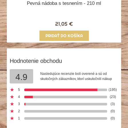
Pevná nádoba s tesnením - 210 ml
21,05 €
PRIDAŤ DO KOŠÍKA
Hodnotenie obchodu
Nasledujúce recenzie boli overené a sú od
4.9
skutočných zákazníkov, ktorí uskutočnili nákup
5
(195)
4
(23)
3
(3)
2
(0)
1
(0)