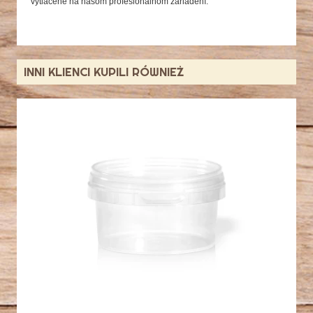
vytlačené na našom profesionálnom zariadení.
INNI KLIENCI KUPILI RÓWNIEŻ